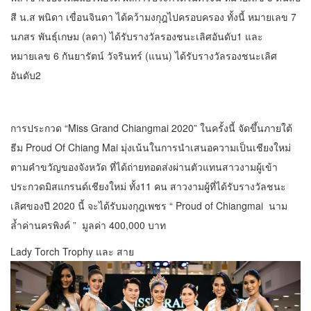
สี น.ส พนิดา เขื่อนจินดา ได้คว้ามงกุฎไปครอบครอง ทั้งนี้ หมายเลข 7
นภสร พันธุ์เกษม (ลดา) ได้รับรางวัลรองชนะเลิศอันดับ1 และ
หมายเลข 6 กันยารัตน์ วัจรินทร์ (แนน) ได้รับรางวัลรองชนะเลิศ
อันดับ2
การประกวด “Miss Grand Chiangmai 2020” ในครั้งนี้ จัดขึ้นภายใต้
ธีม Proud Of Chiang Mai มุ่งเน้นในการนำเสนอความเป็นเชียงใหม่
ตามคำขวัญของจังหวัด ที่ได้ถ่ายทอดส่งผ่านตัวแทนสาวงามผู้เข้า
ประกวดมิสแกรนด์เชียงใหม่ ทั้ง11 คน สาวงามผู้ที่ได้รับรางวัลชนะ
เลิศของปี 2020 นี้ จะได้รับมงกุฎเพชร “ Proud of Chiangmai นาม
ล้ำค่านครพิงค์ ” มูลค่า 400,000 บาท
Lady Torch Trophy และ สาย