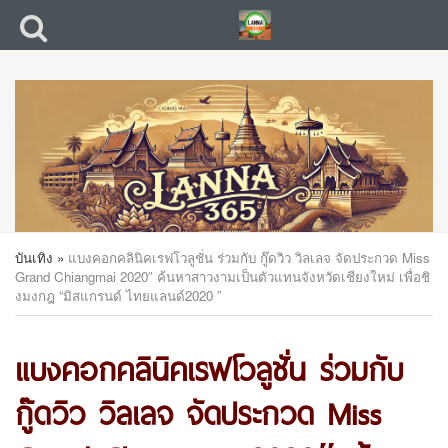
บันเทิง
»
แบงคอกคลินิคเรฟโวลูชั่น ร่วมกับ กู๊ดวิว วิลเลจ จัดประกวด Miss
Grand Chiangmai 2020″ ค้นหาสาวงามเป็นตัวแทนจังหวัดเชียงใหม่ เพื่อชิ
งมงกฎ “มิสแกรนด์ ไทยแลนด์2020 ”
แบงคอกคลินิคเรฟโวลูชั่น ร่วมกับ
กู๊ดวิว วิลเลจ จัดประกวด Miss