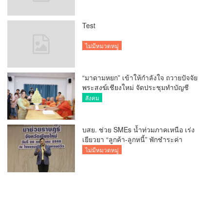
Test
ไม่มีหมวดหมู่
“มาดามหยก” เข้าให้กำลังใจ ถวายปัจจัย
พระสงฆ์เชียงใหม่ จัดประชุมทำบัญชี
รายรับรายจ่ายของวัด กว่า 300 รูป ที่วัด
สังคม
สวนดอก
บสย. ช่วย SMEs น้ำท่วมภาคเหนือ เร่ง
เยียวยา “ลูกค้า-ลูกหนี้” พักชำระค่า
ธรรมเนียม-ค่างวด
ไม่มีหมวดหมู่