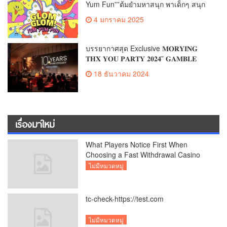
Yum Fun””ต้มยำมหาสนุก พาเด็กๆ สนุก
กับดนตรี ละครเวที และเวทมนตร์ในวัน
4 มกราคม 2025
เด็กแห่งชาติ!”
บรรยากาศสุด Exclusive 𝐌𝐎𝐑𝐘𝐈𝐍𝐆
𝐓𝐇𝐗 𝐘𝐎𝐔 𝐏𝐀𝐑𝐓𝐘 𝟐𝟎𝟐𝟒” 𝐆𝐀𝐌𝐁𝐋𝐄
𝐆𝐀𝐋𝐀 𝐍𝐈𝐆𝐇𝐓 “สุดยิ่งใหญ่ประทับใจ
18 ธันวาคม 2024
เรื่องมาใหม่
What Players Notice First When
Choosing a Fast Withdrawal Casino
UK
ไม่มีหมวดหมู่
tc-check-https://test.com
ไม่มีหมวดหมู่