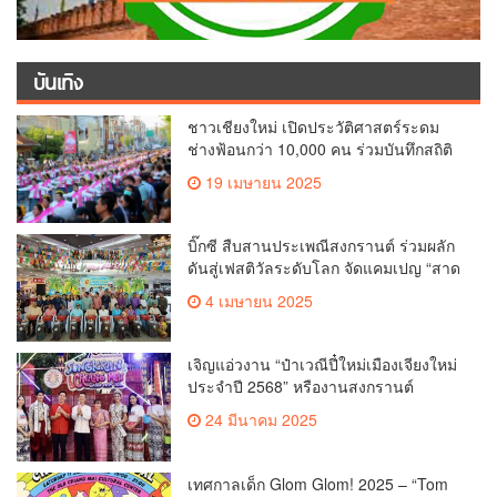
บันเทิง
ชาวเชียงใหม่ เปิดประวัติศาสตร์ระดม
ช่างฟ้อนกว่า 10,000 คน ร่วมบันทึกสถิติ
โลก Guinness World Records สำเร็จ
19 เมษายน 2025
ทำลายสถิติ 7,218 คน เฉลิมฉลองใน
วาระครบรอบ 729 ปีแห่งการสถาปนา
เมืองเชียงใหม่
บิ๊กซี สืบสานประเพณีสงกรานต์ ร่วมผลัก
ดันสู่เฟสติวัลระดับโลก จัดแคมเปญ “สาด
สนุกรับสงกรานต์ที่บิ๊กซี” อัดโปรฉ่ำ ลด
4 เมษายน 2025
สูงสุด 50% กระตุ้นการเดินทางนักท่อง
เที่ยวไทย – ต่างชาติ คาดยอดขายโตกว่า
2,132 ล้านบาท
เจิญแอ่วงาน “ป๋าเวณีปี๋ใหม่เมืองเจียงใหม่
ประจำปี 2568” หรืองานสงกรานต์
เชียงใหม่
24 มีนาคม 2025
เทศกาลเด็ก Glom Glom! 2025 – “Tom