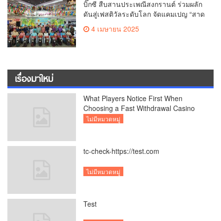
เมืองเชียงใหม่
บิ๊กซี สืบสานประเพณีสงกรานต์ ร่วมผลัก
ดันสู่เฟสติวัลระดับโลก จัดแคมเปญ “สาด
สนุกรับสงกรานต์ที่บิ๊กซี” อัดโปรฉ่ำ ลด
4 เมษายน 2025
สูงสุด 50% กระตุ้นการเดินทางนักท่อง
เที่ยวไทย – ต่างชาติ คาดยอดขายโตกว่า
2,132 ล้านบาท
เรื่องมาใหม่
What Players Notice First When
Choosing a Fast Withdrawal Casino
UK
ไม่มีหมวดหมู่
tc-check-https://test.com
ไม่มีหมวดหมู่
Test