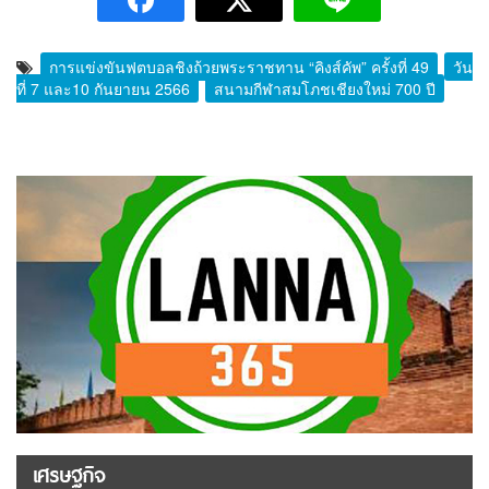
การแข่งขันฟุตบอลชิงถ้วยพระราชทาน “คิงส์คัพ” ครั้งที่ 49
วัน
ที่ 7 และ10 กันยายน 2566
สนามกีฬาสมโภชเชียงใหม่ 700 ปี
เศรษฐกิจ