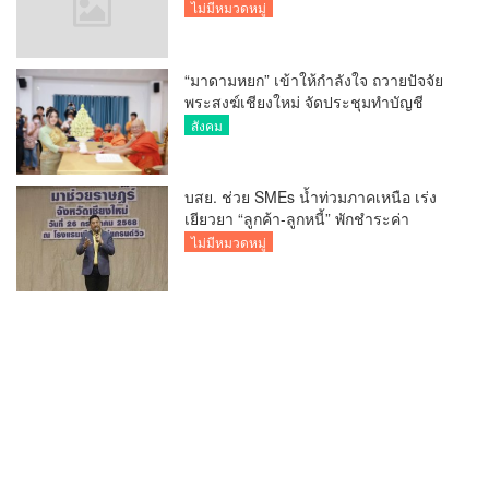
ไม่มีหมวดหมู่
“มาดามหยก” เข้าให้กำลังใจ ถวายปัจจัย
พระสงฆ์เชียงใหม่ จัดประชุมทำบัญชี
รายรับรายจ่ายของวัด กว่า 300 รูป ที่วัด
สังคม
สวนดอก
บสย. ช่วย SMEs น้ำท่วมภาคเหนือ เร่ง
เยียวยา “ลูกค้า-ลูกหนี้” พักชำระค่า
ธรรมเนียม-ค่างวด
ไม่มีหมวดหมู่