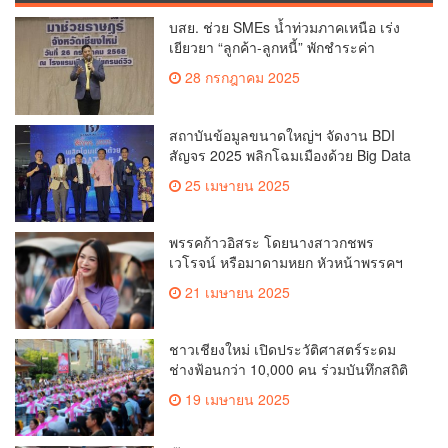
บสย. ช่วย SMEs น้ำท่วมภาคเหนือ เร่ง
เยียวยา “ลูกค้า-ลูกหนี้” พักชำระค่า
ธรรมเนียม-ค่างวด
28 กรกฎาคม 2025
สถาบันข้อมูลขนาดใหญ่ฯ จัดงาน BDI
สัญจร 2025 พลิกโฉมเมืองด้วย Big Data
& AI ครั้งที่ 2 ที่ จ.เชียงใหม่ ผลักดันการใช้
25 เมษายน 2025
ข้อมูลเพื่อยกระดับเมือง สังคม และ
คุณภาพชีวิตของชาวเชียงใหม่
พรรคก้าวอิสระ โดยนางสาวกชพร
เวโรจน์ หรือมาดามหยก หัวหน้าพรรคฯ
จัดการประชุมใหญ่สามัญประจำปี 2568
21 เมษายน 2025
พรรคก้าวอิสระ ครั้งที่ 1/2568 โ
ชาวเชียงใหม่ เปิดประวัติศาสตร์ระดม
ช่างฟ้อนกว่า 10,000 คน ร่วมบันทึกสถิติ
โลก Guinness World Records สำเร็จ
19 เมษายน 2025
ทำลายสถิติ 7,218 คน เฉลิมฉลองใน
วาระครบรอบ 729 ปีแห่งการสถาปนา