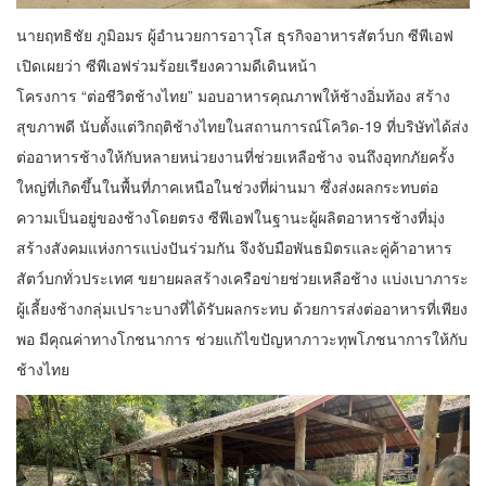
นายฤทธิชัย ภูมิอมร ผู้อำนวยการอาวุโส ธุรกิจอาหารสัตว์บก ซีพีเอฟ
เปิดเผยว่า ซีพีเอฟร่วมร้อยเรียงความดีเดินหน้า
โครงการ “ต่อชีวิตช้างไทย” มอบอาหารคุณภาพให้ช้างอิ่มท้อง สร้าง
สุขภาพดี นับตั้งแต่วิกฤติช้างไทยในสถานการณ์โควิด-19 ที่บริษัทได้ส่ง
ต่ออาหารช้างให้กับหลายหน่วยงานที่ช่วยเหลือช้าง จนถึงอุทกภัยครั้ง
ใหญ่ที่เกิดขึ้นในพื้นที่ภาคเหนือในช่วงที่ผ่านมา ซึ่งส่งผลกระทบต่อ
ความเป็นอยู่ของช้างโดยตรง ซีพีเอฟในฐานะผู้ผลิตอาหารช้างที่มุ่ง
สร้างสังคมแห่งการแบ่งปันร่วมกัน จึงจับมือพันธมิตรและคู่ค้าอาหาร
สัตว์บกทั่วประเทศ ขยายผลสร้างเครือข่ายช่วยเหลือช้าง แบ่งเบาภาระ
ผู้เลี้ยงช้างกลุ่มเปราะบางที่ได้รับผลกระทบ ด้วยการส่งต่ออาหารที่เพียง
พอ มีคุณค่าทางโกชนาการ ช่วยแก้ไขปัญหาภาวะทุพโภชนาการให้กับ
ช้างไทย