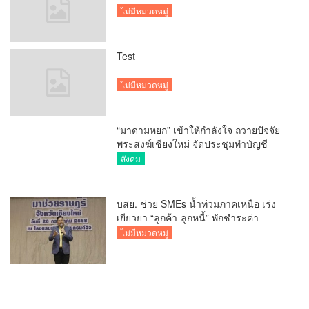
ไม่มีหมวดหมู่
Test
ไม่มีหมวดหมู่
“มาดามหยก” เข้าให้กำลังใจ ถวายปัจจัย
พระสงฆ์เชียงใหม่ จัดประชุมทำบัญชี
รายรับรายจ่ายของวัด กว่า 300 รูป ที่วัด
สังคม
สวนดอก
บสย. ช่วย SMEs น้ำท่วมภาคเหนือ เร่ง
เยียวยา “ลูกค้า-ลูกหนี้” พักชำระค่า
ธรรมเนียม-ค่างวด
ไม่มีหมวดหมู่