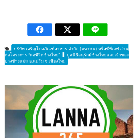
บริษัท เจริญโภคภัณฑ์อาหาร จำกัด (มหาชน) หรือซีพีเอฟ สาน
ต่อโครงการ “ต่อชีวิตช้างไทย”
มูลนิธิอนุรักษ์ช้างไทยและเจ้าของ
ปางช้างแม่ส อ.แม่ริม จ.เชียงใหม่