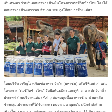
เดินทางมา ร่วมกันมอบอาหารช้างในโครงการต่อชีวิตช้างไทย โดยได้
มอบอาหารช้างเอราวัณ จำนวน 150 ถุงให้กับปางช้างแม่สา
โดยบริษัท เจริญโภคภัณฑ์อาหาร จำกัด (มหาชน) หรือซีพีเอฟ สานต่อ
โครงการ “ต่อชีวิตช้างไทย” จับมือพันธมิตรและคู่ค้าอาหารสัตว์บกทั่ว
ประเทศ ร่วมบริจาคแต้ม (Point) สมทบทุนซื้ออาหารช้าง ช่วยเหลือ
ช้างกลุ่มเปราะบางที่ได้รับผลกระทบจากมหาอุทกภัย ผนึกกำลังร้าน
เชียงใหม่ธนากุล ร่วมส่งมอบอาหารช้างเอราวัณ รวม 12 ตัน กระจาย