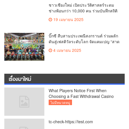
ชาวเชียงใหม่ เปิดประวัติศาสตร์ระดม
ช่างฟ้อนกว่า 10,000 คน ร่วมบันทึกสถิติ
โลก Guinness World Records สำเร็จ
19 เมษายน 2025
ทำลายสถิติ 7,218 คน เฉลิมฉลองใน
วาระครบรอบ 729 ปีแห่งการสถาปนา
เมืองเชียงใหม่
บิ๊กซี สืบสานประเพณีสงกรานต์ ร่วมผลัก
ดันสู่เฟสติวัลระดับโลก จัดแคมเปญ “สาด
สนุกรับสงกรานต์ที่บิ๊กซี” อัดโปรฉ่ำ ลด
4 เมษายน 2025
สูงสุด 50% กระตุ้นการเดินทางนักท่อง
เที่ยวไทย – ต่างชาติ คาดยอดขายโตกว่า
2,132 ล้านบาท
เรื่องมาใหม่
What Players Notice First When
Choosing a Fast Withdrawal Casino
UK
ไม่มีหมวดหมู่
tc-check-https://test.com