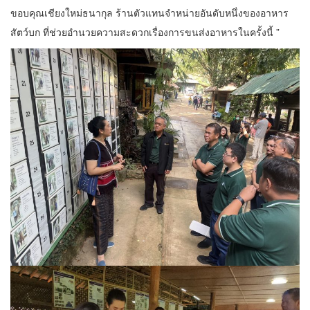
ขอบคุณเชียงใหม่ธนากุล ร้านตัวแทนจำหน่ายอันดับหนึ่งของอาหาร
สัตว์บก ที่ช่วยอำนวยความสะดวกเรื่องการขนส่งอาหารในครั้งนี้ ”