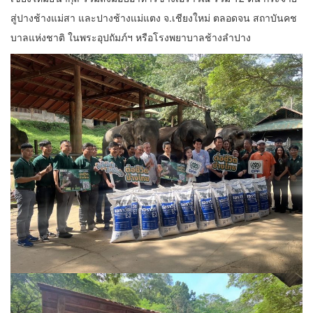
สู่ปางช้างแม่สา และปางช้างแม่แตง จ.เชียงใหม่ ตลอดจน สถาบันคช
บาลแห่งชาติ ในพระอุปถัมภ์ฯ หรือโรงพยาบาลช้างลำปาง