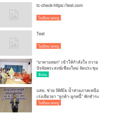
tc-check-https://test.com
ไม่มีหมวดหมู่
Test
ไม่มีหมวดหมู่
“มาดามหยก” เข้าให้กำลังใจ ถวาย
ปัจจัยพระสงฆ์เชียงใหม่ จัดประชุม
ทำบัญชีรายรับรายจ่ายของวัด กว่า
สังคม
300 รูป ที่วัดสวนดอก
บสย. ช่วย SMEs น้ำท่วมภาคเหนือ
เร่งเยียวยา “ลูกค้า-ลูกหนี้” พักชำระ
ค่าธรรมเนียม-ค่างวด
ไม่มีหมวดหมู่