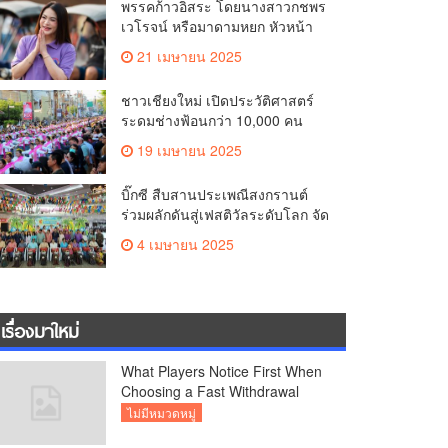
พรรคก้าวอิสระ โดยนางสาวกชพร
คุณภาพชีวิตของชาวเชียงใหม่
เวโรจน์ หรือมาดามหยก หัวหน้า
พรรคฯ จัดการประชุมใหญ่สามัญ
21 เมษายน 2025
ประจำปี 2568 พรรคก้าวอิสระ ครั้ง
ที่ 1/2568 โ
ชาวเชียงใหม่ เปิดประวัติศาสตร์
ระดมช่างฟ้อนกว่า 10,000 คน
ร่วมบันทึกสถิติโลก Guinness
19 เมษายน 2025
World Records สำเร็จทำลายสถิติ
7,218 คน เฉลิมฉลองในวาระครบ
บิ๊กซี สืบสานประเพณีสงกรานต์
รอบ 729 ปีแห่งการสถาปนาเมือง
ร่วมผลักดันสู่เฟสติวัลระดับโลก จัด
เชียงใหม่
แคมเปญ “สาดสนุกรับสงกรานต์ที่
4 เมษายน 2025
บิ๊กซี” อัดโปรฉ่ำ ลดสูงสุด 50%
กระตุ้นการเดินทางนักท่องเที่ยว
ไทย – ต่างชาติ คาดยอดขายโตก
ว่า 2,132 ล้านบาท
เรื่องมาใหม่
What Players Notice First When
Choosing a Fast Withdrawal
Casino UK
ไม่มีหมวดหมู่