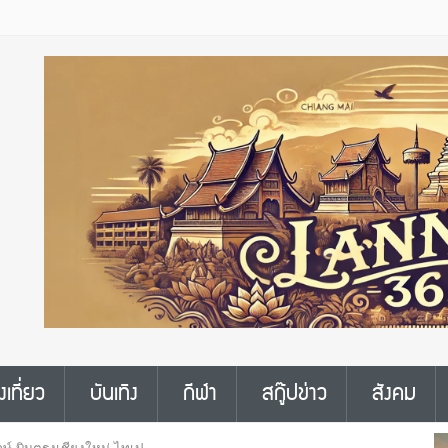
งเที่ยว
บันเทิง
กีฬา
สกู๊ปข่าว
สังคม
กษ์ บินตรงเชียงใหม่-ไทเป