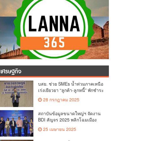
เศรษฐกิจ
บสย. ช่วย SMEs น้ำท่วมภาคเหนือ
เร่งเยียวยา “ลูกค้า-ลูกหนี้” พักชำระ
ค่าธรรมเนียม-ค่างวด
28 กรกฎาคม 2025
สถาบันข้อมูลขนาดใหญ่ฯ จัดงาน
BDI สัญจร 2025 พลิกโฉมเมือง
ด้วย Big Data & AI ครั้งที่ 2 ที่
25 เมษายน 2025
จ.เชียงใหม่ ผลักดันการใช้ข้อมูล
เพื่อยกระดับเมือง สังคม และ