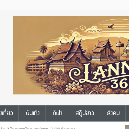
งเที่ยว
บันเทิง
กีฬา
สกู๊ปข่าว
สังคม
องเปิด 3 โครงการใหม่ มูลค่ารวม 3,600 ล้านบาท