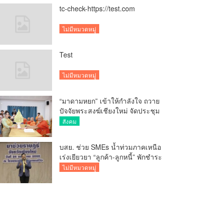
tc-check-https://test.com
ไม่มีหมวดหมู่
Test
ไม่มีหมวดหมู่
“มาดามหยก” เข้าให้กำลังใจ ถวาย
ปัจจัยพระสงฆ์เชียงใหม่ จัดประชุม
ทำบัญชีรายรับรายจ่ายของวัด กว่า
สังคม
300 รูป ที่วัดสวนดอก
บสย. ช่วย SMEs น้ำท่วมภาคเหนือ
เร่งเยียวยา “ลูกค้า-ลูกหนี้” พักชำระ
ค่าธรรมเนียม-ค่างวด
ไม่มีหมวดหมู่