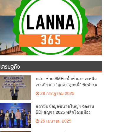
เศรษฐกิจ
บสย. ช่วย SMEs น้ำท่วมภาคเหนือ
เร่งเยียวยา “ลูกค้า-ลูกหนี้” พักชำระ
ค่าธรรมเนียม-ค่างวด
28 กรกฎาคม 2025
สถาบันข้อมูลขนาดใหญ่ฯ จัดงาน
BDI สัญจร 2025 พลิกโฉมเมือง
ด้วย Big Data & AI ครั้งที่ 2 ที่
25 เมษายน 2025
จ.เชียงใหม่ ผลักดันการใช้ข้อมูล
เพื่อยกระดับเมือง สังคม และ