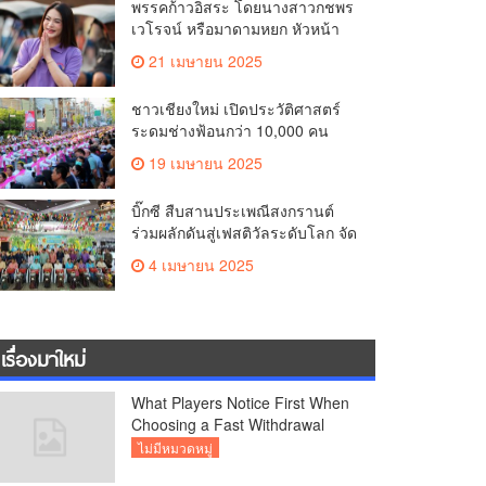
พรรคก้าวอิสระ โดยนางสาวกชพร
คุณภาพชีวิตของชาวเชียงใหม่
เวโรจน์ หรือมาดามหยก หัวหน้า
พรรคฯ จัดการประชุมใหญ่สามัญ
21 เมษายน 2025
ประจำปี 2568 พรรคก้าวอิสระ ครั้ง
ที่ 1/2568 โ
ชาวเชียงใหม่ เปิดประวัติศาสตร์
ระดมช่างฟ้อนกว่า 10,000 คน
ร่วมบันทึกสถิติโลก Guinness
19 เมษายน 2025
World Records สำเร็จทำลายสถิติ
7,218 คน เฉลิมฉลองในวาระครบ
บิ๊กซี สืบสานประเพณีสงกรานต์
รอบ 729 ปีแห่งการสถาปนาเมือง
ร่วมผลักดันสู่เฟสติวัลระดับโลก จัด
เชียงใหม่
แคมเปญ “สาดสนุกรับสงกรานต์ที่
4 เมษายน 2025
บิ๊กซี” อัดโปรฉ่ำ ลดสูงสุด 50%
กระตุ้นการเดินทางนักท่องเที่ยว
ไทย – ต่างชาติ คาดยอดขายโตก
ว่า 2,132 ล้านบาท
เรื่องมาใหม่
What Players Notice First When
Choosing a Fast Withdrawal
Casino UK
ไม่มีหมวดหมู่