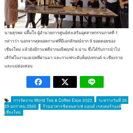
นายสุรพล ปลื้มใจ ผู้อํานวยการศูนย์ส่งเสริมอุตสาหกรรมภาคที่ 1
กล่าวว่า นอกจากสุดยอดกาแฟที่มีเอกลักษณ์จาก 9 ยอดดอยของ
เชียงใหม่ แล้วยังมีกาแฟดีจากมณีพฤกษ์ จ.น่าน ซึ่งได้รับการนำไป
เสิร์ฟในงานเอเปคที่ผ่านมา และกาแฟระดับท็อปเทรนด์ จ.เชียงราย
และแม่ฮ่องสอน
การจัดงาน World Tea & Coffee Expo 2023
ระหว่างวันที่ 26-
29 มกราคม 2566
ร้านอาหารชิดลมคาเฟ่ แอนด์ เรสเตอร์รองท์
เชียงใหม่