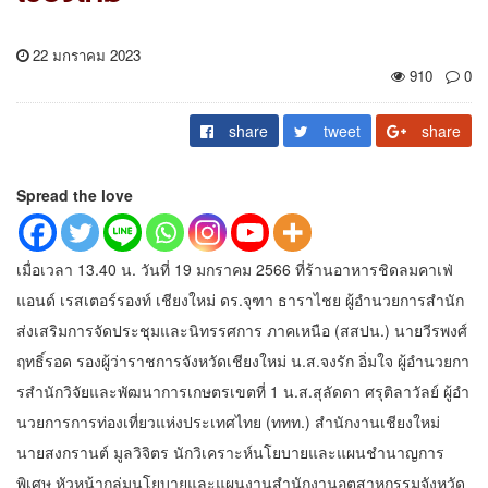
22 มกราคม 2023
910
0
share
tweet
share
Spread the love
เมื่อเวลา 13.40 น. วันที่ 19 มกราคม 2566 ที่ร้านอาหารชิดลมคาเฟ่
แอนด์ เรสเตอร์รองท์ เชียงใหม่ ดร.จุฑา ธาราไชย ผู้อํานวยการสํานัก
ส่งเสริมการจัดประชุมและนิทรรศการ ภาคเหนือ (สสปน.) นายวีรพงศ์
ฤทธิ์รอด รองผู้ว่าราชการจังหวัดเชียงใหม่ น.ส.จงรัก อิ่มใจ ผู้อํานวยกา
รสํานักวิจัยและพัฒนาการเกษตรเขตที่ 1 น.ส.สุลัดดา ศรุติลาวัลย์ ผู้อํา
นวยการการท่องเที่ยวแห่งประเทศไทย (ททท.) สํานักงานเชียงใหม่
นายสงกรานต์ มูลวิจิตร นักวิเคราะห์นโยบายและแผนชํานาญการ
พิเศษ หัวหน้ากลุ่มนโยบายและแผนงานสํานักงานอตุสาหกรรมจังหวัด