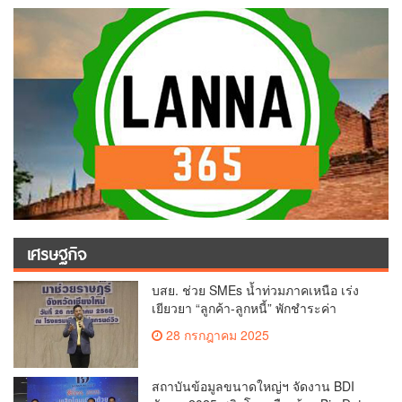
เศรษฐกิจ
บสย. ช่วย SMEs น้ำท่วมภาคเหนือ เร่ง
เยียวยา “ลูกค้า-ลูกหนี้” พักชำระค่า
ธรรมเนียม-ค่างวด
28 กรกฎาคม 2025
สถาบันข้อมูลขนาดใหญ่ฯ จัดงาน BDI