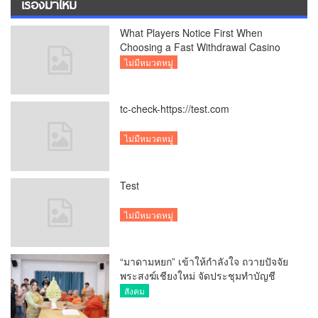
เรื่องมาใหม่
What Players Notice First When
Choosing a Fast Withdrawal Casino
UK
ไม่มีหมวดหมู่
tc-check-https://test.com
ไม่มีหมวดหมู่
Test
ไม่มีหมวดหมู่
“มาดามหยก” เข้าให้กำลังใจ ถวายปัจจัย
พระสงฆ์เชียงใหม่ จัดประชุมทำบัญชี
รายรับรายจ่ายของวัด กว่า 300 รูป ที่วัด
สังคม
สวนดอก