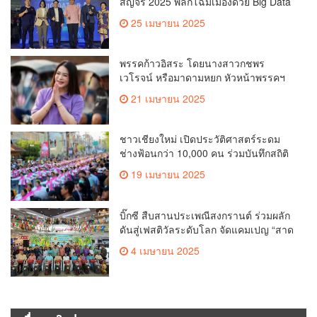
สัญจร 2025 พลิกโฉมเมืองด้วย Big Data
& AI ครั้งที่ 2 ที่ จ.เชียงใหม่ ผลักดันการใช้
25 เมษายน 2025
ข้อมูลเพื่อยกระดับเมือง สังคม และ
คุณภาพชีวิตของชาวเชียงใหม่
พรรคก้าวอิสระ โดยนางสาวกชพร
เวโรจน์ หรือมาดามหยก หัวหน้าพรรคฯ
จัดการประชุมใหญ่สามัญประจำปี 2568
21 เมษายน 2025
พรรคก้าวอิสระ ครั้งที่ 1/2568 โ
ชาวเชียงใหม่ เปิดประวัติศาสตร์ระดม
ช่างฟ้อนกว่า 10,000 คน ร่วมบันทึกสถิติ
โลก Guinness World Records สำเร็จ
19 เมษายน 2025
ทำลายสถิติ 7,218 คน เฉลิมฉลองใน
วาระครบรอบ 729 ปีแห่งการสถาปนา
เมืองเชียงใหม่
บิ๊กซี สืบสานประเพณีสงกรานต์ ร่วมผลัก
ดันสู่เฟสติวัลระดับโลก จัดแคมเปญ “สาด
สนุกรับสงกรานต์ที่บิ๊กซี” อัดโปรฉ่ำ ลด
4 เมษายน 2025
สูงสุด 50% กระตุ้นการเดินทางนักท่อง
เที่ยวไทย – ต่างชาติ คาดยอดขายโตกว่า
2,132 ล้านบาท