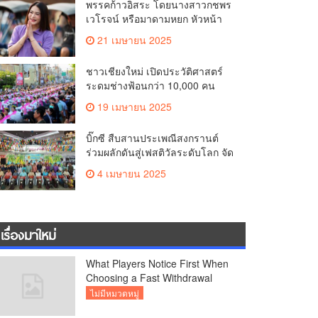
พรรคก้าวอิสระ โดยนางสาวกชพร
คุณภาพชีวิตของชาวเชียงใหม่
เวโรจน์ หรือมาดามหยก หัวหน้า
พรรคฯ จัดการประชุมใหญ่สามัญ
21 เมษายน 2025
ประจำปี 2568 พรรคก้าวอิสระ ครั้ง
ที่ 1/2568 โ
ชาวเชียงใหม่ เปิดประวัติศาสตร์
ระดมช่างฟ้อนกว่า 10,000 คน
ร่วมบันทึกสถิติโลก Guinness
19 เมษายน 2025
World Records สำเร็จทำลายสถิติ
7,218 คน เฉลิมฉลองในวาระครบ
บิ๊กซี สืบสานประเพณีสงกรานต์
รอบ 729 ปีแห่งการสถาปนาเมือง
ร่วมผลักดันสู่เฟสติวัลระดับโลก จัด
เชียงใหม่
แคมเปญ “สาดสนุกรับสงกรานต์ที่
4 เมษายน 2025
บิ๊กซี” อัดโปรฉ่ำ ลดสูงสุด 50%
กระตุ้นการเดินทางนักท่องเที่ยว
ไทย – ต่างชาติ คาดยอดขายโตก
ว่า 2,132 ล้านบาท
เรื่องมาใหม่
What Players Notice First When
Choosing a Fast Withdrawal
Casino UK
ไม่มีหมวดหมู่