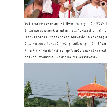
ในโอกาสวาระครบรอบ 146 ปีชาตกาล ครูบาเจ้าศรีวิชัย ใน
รัตนนายก เจ้าคณะจังหวัดลำพูน ร่วมกับคณะทำงานสร้างการร
เตรียมจัดกิจกรรม “ธรรมยาตราเดินเทศน์สันถี ตามวิถีครูบา
มิถุนายน 2567 โดยจะมีการนำรูปเหมือนครูบาเจ้าศรีวิช
ต้ม อ.ลี้ จ.ลำพูน ถึงวัดพระธาตุหริภุญชัย วรมหาวิหาร 
สวดบารมีสามสิบทัศ นั่งสมาธิและพระธรรมเทศนา