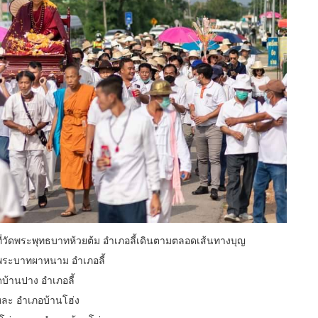
 ที่วัดพระพุทธบาทห้วยต้ม อำเภอลี้เดินตามตลอดเส้นทางบุญ
ัดพระบาทผาหนาม อำเภอลี้
ดบ้านปาง อำเภอลี้
ยหละ อำเภอบ้านโฮ่ง