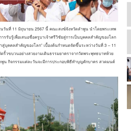
วันที่ 11 มิถุนายน 2567 นี้ คณะสงฆ์จังหวัดลำพูน นำโดยพระเทพ
ับรู้เพื่อเสนอชื่อครูบาเจ้าศรีวิชัยสู่การเป็นบุคคลสำคัญของโลก
สู่บุคคลสำคัญของโลก” เบื้องต้นกำหนดจัดขึ้นระหว่างวันที่ 3 – 11
ัยจัดริ้วขบวนอย่างสวยงามเดินธรรมยาตราจากวัดพระพุทธบาทห้วย
จ.ลำพูน กิจกรรมแต่ละวันจะมีการประกอบพิธีทำบุญตักบาตร สวดมนต์