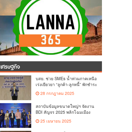
เศรษฐกิจ
บสย. ช่วย SMEs น้ำท่วมภาคเหนือ
เร่งเยียวยา “ลูกค้า-ลูกหนี้” พักชำระ
ค่าธรรมเนียม-ค่างวด
28 กรกฎาคม 2025
สถาบันข้อมูลขนาดใหญ่ฯ จัดงาน
BDI สัญจร 2025 พลิกโฉมเมือง
ด้วย Big Data & AI ครั้งที่ 2 ที่
25 เมษายน 2025
จ.เชียงใหม่ ผลักดันการใช้ข้อมูล
เพื่อยกระดับเมือง สังคม และ