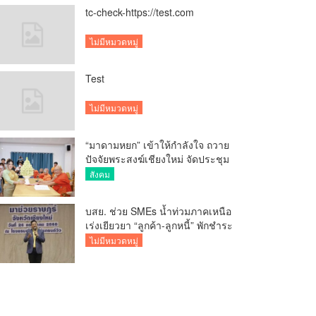
tc-check-https://test.com
ไม่มีหมวดหมู่
Test
ไม่มีหมวดหมู่
“มาดามหยก” เข้าให้กำลังใจ ถวาย
ปัจจัยพระสงฆ์เชียงใหม่ จัดประชุม
ทำบัญชีรายรับรายจ่ายของวัด กว่า
สังคม
300 รูป ที่วัดสวนดอก
บสย. ช่วย SMEs น้ำท่วมภาคเหนือ
เร่งเยียวยา “ลูกค้า-ลูกหนี้” พักชำระ
ค่าธรรมเนียม-ค่างวด
ไม่มีหมวดหมู่