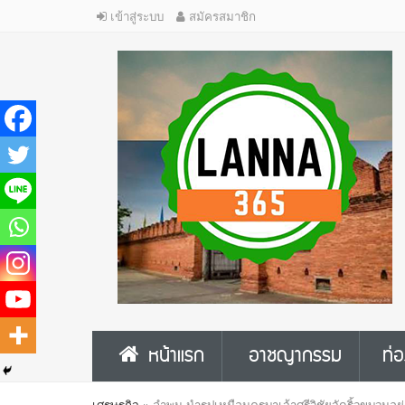
เข้าสู่ระบบ
สมัครสมาชิก
หน้าแรก
อาชญากรรม
ท่อ
เศรษฐกิจ
»
ลำพูน นำรูปเหมือนครูบาเจ้าศรีวิชัยจัดริ้วขบวน