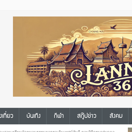
งเที่ยว
บันเทิง
กีฬา
สกู๊ปข่าว
สังคม
อย่างสวยเตรียมจัดขบวนธรรมยาตราเดินเทศน์สันถี ตามวิถีครูบาสู่บุคคล