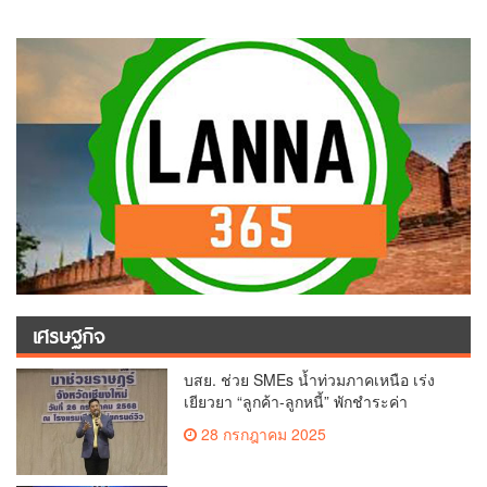
เศรษฐกิจ
บสย. ช่วย SMEs น้ำท่วมภาคเหนือ เร่ง
เยียวยา “ลูกค้า-ลูกหนี้” พักชำระค่า
ธรรมเนียม-ค่างวด
28 กรกฎาคม 2025