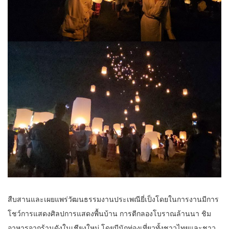
สืบสานและเผยแพร่วัฒนธรรมงานประเพณียี่เป็งโดยในการงานมีการ
โชว์การแสดงศิลปการแสดงพื้นบ้าน การตีกลองโบราณล้านนา ชิม
อาหารจากร้านดังในเชียงใหม่ โดยมีนักท่องเที่ยวทั้งชาวไทยและชาว