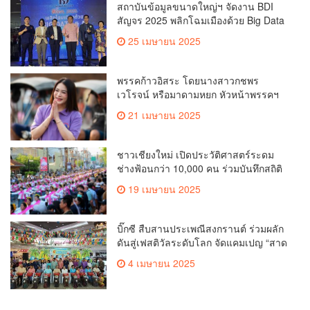
สถาบันข้อมูลขนาดใหญ่ฯ จัดงาน BDI
สัญจร 2025 พลิกโฉมเมืองด้วย Big Data
& AI ครั้งที่ 2 ที่ จ.เชียงใหม่ ผลักดันการใช้
25 เมษายน 2025
ข้อมูลเพื่อยกระดับเมือง สังคม และ
คุณภาพชีวิตของชาวเชียงใหม่
พรรคก้าวอิสระ โดยนางสาวกชพร
เวโรจน์ หรือมาดามหยก หัวหน้าพรรคฯ
จัดการประชุมใหญ่สามัญประจำปี 2568
21 เมษายน 2025
พรรคก้าวอิสระ ครั้งที่ 1/2568 โ
ชาวเชียงใหม่ เปิดประวัติศาสตร์ระดม
ช่างฟ้อนกว่า 10,000 คน ร่วมบันทึกสถิติ
โลก Guinness World Records สำเร็จ
19 เมษายน 2025
ทำลายสถิติ 7,218 คน เฉลิมฉลองใน
วาระครบรอบ 729 ปีแห่งการสถาปนา
เมืองเชียงใหม่
บิ๊กซี สืบสานประเพณีสงกรานต์ ร่วมผลัก
ดันสู่เฟสติวัลระดับโลก จัดแคมเปญ “สาด
สนุกรับสงกรานต์ที่บิ๊กซี” อัดโปรฉ่ำ ลด
4 เมษายน 2025
สูงสุด 50% กระตุ้นการเดินทางนักท่อง
เที่ยวไทย – ต่างชาติ คาดยอดขายโตกว่า
2,132 ล้านบาท