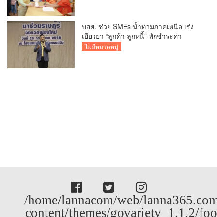
สวนดอก
บสย. ช่วย SMEs น้ำท่วมภาคเหนือ เร่ง
เยียวยา “ลูกค้า-ลูกหนี้” พักชำระค่า
ธรรมเนียม-ค่างวด
ไม่มีหมวดหมู่
/home/lannacom/web/lanna365.com
content/themes/govariety_1.1.2/foo