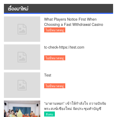
เรื่องมาใหม่
What Players Notice First When
Choosing a Fast Withdrawal Casino
UK
ไม่มีหมวดหมู่
tc-check-https://test.com
ไม่มีหมวดหมู่
Test
ไม่มีหมวดหมู่
“มาดามหยก” เข้าให้กำลังใจ ถวายปัจจัย
พระสงฆ์เชียงใหม่ จัดประชุมทำบัญชี
รายรับรายจ่ายของวัด กว่า 300 รูป ที่วัด
สังคม