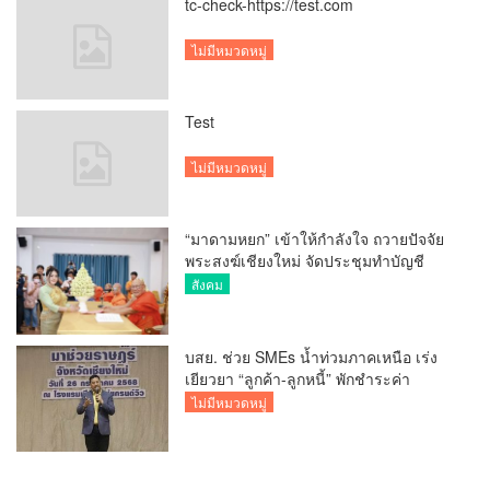
tc-check-https://test.com
ไม่มีหมวดหมู่
Test
ไม่มีหมวดหมู่
“มาดามหยก” เข้าให้กำลังใจ ถวายปัจจัย
พระสงฆ์เชียงใหม่ จัดประชุมทำบัญชี
รายรับรายจ่ายของวัด กว่า 300 รูป ที่วัด
สังคม
สวนดอก
บสย. ช่วย SMEs น้ำท่วมภาคเหนือ เร่ง
เยียวยา “ลูกค้า-ลูกหนี้” พักชำระค่า
ธรรมเนียม-ค่างวด
ไม่มีหมวดหมู่