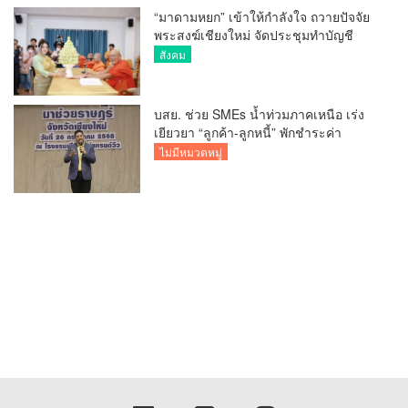
“มาดามหยก” เข้าให้กำลังใจ ถวายปัจจัย
พระสงฆ์เชียงใหม่ จัดประชุมทำบัญชี
รายรับรายจ่ายของวัด กว่า 300 รูป ที่วัด
สังคม
สวนดอก
บสย. ช่วย SMEs น้ำท่วมภาคเหนือ เร่ง
เยียวยา “ลูกค้า-ลูกหนี้” พักชำระค่า
ธรรมเนียม-ค่างวด
ไม่มีหมวดหมู่