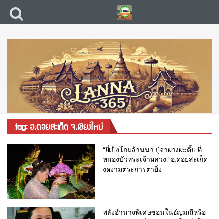
tag: อ.ดอยสะเก็ด จ.เชียงใหม่
“ยี่เป็งโกมล้านนา ปู่จาผางผะตี๊บ ที่
หนองบัวพระเจ้าหลวง “อ.ดอยสะเก็ด
งดงามตระการตายิ่ง
พลังอำนาจพิเศษซ่อนในอัญมณีหรือ