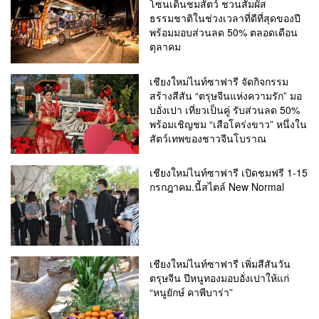
โซนเดินชมสัตว์ ชวนสัมผัส
ธรรมชาติในช่วงเวลาที่ดีที่สุดของปี
พร้อมมอบส่วนลด 50% ตลอดเดือน
ตุลาคม
เชียงใหม่ไนท์ซาฟารี จัดกิจกรรม
สร้างสีสัน “ตรุษจีนแห่งความรัก” มอ
บอั่งเปา เที่ยวเป็นคู่ รับส่วนลด 50%
พร้อมเชิญชม “เสือโคร่งขาว” หนึ่งใน
สัตว์เทพของชาวจีนโบราณ
เชียงใหม่ไนท์ซาฟารี เปิดชมฟรี 1-15
กรกฎาคม.นี้สไตล์ New Normal
เชียงใหม่ไนท์ซาฟารี เพิ่มสีสันวัน
ตรุษจีน ปีหนูทองมอบอั่งเปาให้แก่
“หนูยักษ์ คาพีบาร่า”