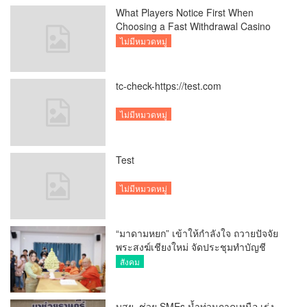
What Players Notice First When
Choosing a Fast Withdrawal Casino
UK
ไม่มีหมวดหมู่
tc-check-https://test.com
ไม่มีหมวดหมู่
Test
ไม่มีหมวดหมู่
“มาดามหยก” เข้าให้กำลังใจ ถวายปัจจัย
พระสงฆ์เชียงใหม่ จัดประชุมทำบัญชี
รายรับรายจ่ายของวัด กว่า 300 รูป ที่วัด
สังคม
สวนดอก
บสย. ช่วย SMEs น้ำท่วมภาคเหนือ เร่ง