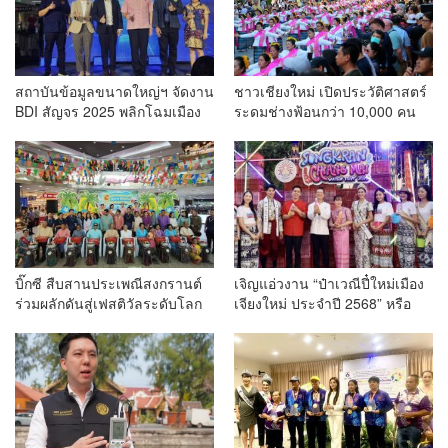
สถาบันข้อมูลขนาดใหญ่ฯ จัดงาน
ชาวเชียงใหม่ เปิดประวัติศาสตร์
BDI สัญจร 2025 พลิกโฉมเมือง
ระดมช่างฟ้อนกว่า 10,000 คน
ด้วย Big Data & AI ครั้งที่ 2 ที่
ร่วมบันทึกสถิติโลก Guinness
จ.เชียงใหม่ ผลักดันการใช้ข้อมูล
World Records สำเร็จทำลาย
เพื่อยกระดับเมือง สังคม และ
สถิติ 7,218 คน เฉลิมฉลองใน
คุณภาพชีวิตของชาวเชียงใหม่
วาระครบรอบ 729 ปีแห่งการ
สถาปนาเมืองเชียงใหม่
บิ๊กซี สืบสานประเพณีสงกรานต์
เจิญแอ่วงาน “ป๋าเวณีปี๋ใหม่เมือง
ร่วมผลักดันสู่เฟสติวัลระดับโลก
เจียงใหม่ ประจำปี 2568” หรือ
จัดแคมเปญ “สาดสนุกรับ
งานสงกรานต์เชียงใหม่
สงกรานต์ที่บิ๊กซี” อัดโปรฉ่ำ ลด
สูงสุด 50% กระตุ้นการเดินทาง
นักท่องเที่ยวไทย – ต่างชาติ คาด
ยอดขายโตกว่า 2,132 ล้านบาท