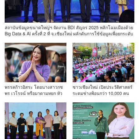
สถาบันข้อมูลขนาดใหญ่ฯ จัดงาน BDI สัญจร 2025 พลิกโฉมเมืองด้วย
Big Data & AI ครั้งที่ 2 ที่ จ.เชียงใหม่ ผลักดันการใช้ข้อมูลเพื่อยกระดับ
เมือง สังคม และคุณภาพชีวิตของชาวเชียงใหม่
พรรคก้าวอิสระ โดยนางสาวกช
ชาวเชียงใหม่ เปิดประวัติศาสตร์
พร เวโรจน์ หรือมาดามหยก หัว
ระดมช่างฟ้อนกว่า 10,000 คน
หน้าพรรคฯ จัดการประชุมใหญ่
ร่วมบันทึกสถิติโลก Guinness
สามัญประจำปี 2568 พรรคก้าว
World Records สำเร็จทำลาย
อิสระ ครั้งที่ 1/2568 โ
สถิติ 7,218 คน เฉลิมฉลองใน
วาระครบรอบ 729 ปีแห่งการ
สถาปนาเมืองเชียงใหม่