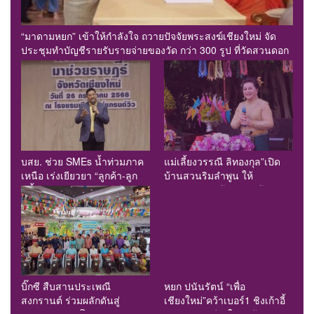
“มาดามหยก” เข้าให้กำลังใจ ถวายปัจจัยพระสงฆ์เชียงใหม่ จัด
ประชุมทำบัญชีรายรับรายจ่ายของวัด กว่า 300 รูป ที่วัดสวนดอก
บสย. ช่วย SMEs น้ำท่วมภาค
แม่เลี้ยงวรรณี ลิทองกุล”เปิด
เหนือ เร่งเยียวยา “ลูกค้า-ลูก
บ้านสวนริมลำพูน ให้
หนี้” พักชำระค่าธรรมเนียม-ค่า
กัลยาณมิตรเข้าสระเกล้าดำหัว
งวด
ขอพรเนื่องในประเพณี
สงกรานต์ 2568 เพื่อสืบสาน
อนุรักษ์ประเพณีอันดีงามที่
สืบทอดกันมาแต่โบราณ
บิ๊กซี สืบสานประเพณี
หยก ปนันรัตน์ “เพื่อ
สงกรานต์ ร่วมผลักดันสู่
เชียงใหม่”คว้าเบอร์1 ชิงเก้าอี้