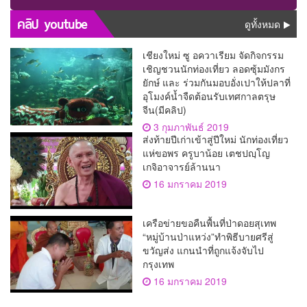
เฟสติวัลระดับโลก จัดแคมเปญ
นายกนครเชียงใหม่พร้อมลุยหา
“สาดสนุกรับสงกรานต์ที่บิ๊กซี”
เสียงเต็มที่
คลิป youtube
ดูทั้งหมด
อัดโปรฉ่ำ ลดสูงสุด 50%
กระตุ้นการเดินทางนักท่อง
เที่ยวไทย – ต่างชาติ คาดยอด
เชียงใหม่ ซู อควาเรียม จัดกิจกรรม
ขายโตกว่า 2,132 ล้านบาท
เชิญชวนนักท่องเที่ยว ลอดซุ้มมังกร
ยักษ์ และ ร่วมกันมอบอั่งเปาให้ปลาที่
อุโมงค์น้ำจืดต้อนรับเทศกาลตรุษ
จีน(มีคลิป)
3 กุมภาพันธ์ 2019
ส่งท้ายปีเก่าเข้าสู่ปีใหม่ นักท่องเที่ยว
แห่ขอพร ครูบาน้อย เตชปญฺโญ
เกจิอาจารย์ล้านนา
16 มกราคม 2019
เครือข่ายขอคืนพื้นที่ป่าดอยสุเทพ
“หมู่บ้านป่าแหว่ง”ทำพิธีบายศรีสู่
ขวัญส่ง แกนนำที่ถูกแจ้งจับไป
กรุงเทพ
16 มกราคม 2019