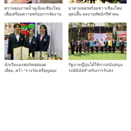
ตรวจคุณภาพน้ำคูเมืองเชียงใหม่
มาดามหยกพร้อมชาวเชียงใหม่
เพื่อเตรียมความพร้อมการจัดงาน
สุดปลื้ม ผลงานทัพนักกีฬาคน
ประเพณีสงกรานต์ หรือป๋าเวณีปี๋
พิการเชียงใหม่ คว้าเหรียญ
ใหม่เมืองเจียงใหม่ ประจำปี 2568
“อัญมณีเกมส์”ที่จันทบุรีam
บริเวณคูเมือง
เชียงใหม่
นักเรียนมงฟอร์ตสุดยอด
รัฐบาลญี่ปุ่นได้ให้การสนับสนุน
เยี่ยม..คว้า “รางวัลเหรียญทอง
รถมินิบัสสำหรับการรับส่ง
Cold Medal” จากสำนักงานการ
นักเรียนให้แก่โรงเรียนวัดกู่คำ
วิจัยแห่งชาติ (วช.) National
(เมธาวิสัยคณาทร) อำเภอ
Research Council of Thailand
สันป่าตอง จังหวัดเชียงใหม่
สมกับความภาคภูมิใจ