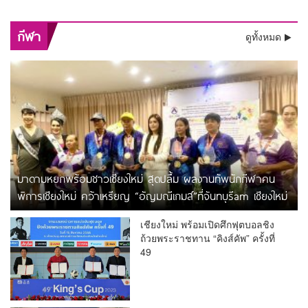
บริหารปางช้างแม่สาและนายก
ยูสในย่านสำคัญครั้งยิ่งใหญ่
เหล่ากาชาดจังหวัดมุกดาหาร
“เซ็นทรัล เชียงใหม่ แอร์พอร์ต”
กีฬา
ดูทั้งหมด
มาดามหยกพร้อมชาวเชียงใหม่ สุดปลื้ม ผลงานทัพนักกีฬาคน
พิการเชียงใหม่ คว้าเหรียญ “อัญมณีเกมส์”ที่จันทบุรีam เชียงใหม่
เชียงใหม่ พร้อมเปิดศึกฟุตบอลชิง
ถ้วยพระราชทาน “คิงส์คัพ” ครั้งที่
49