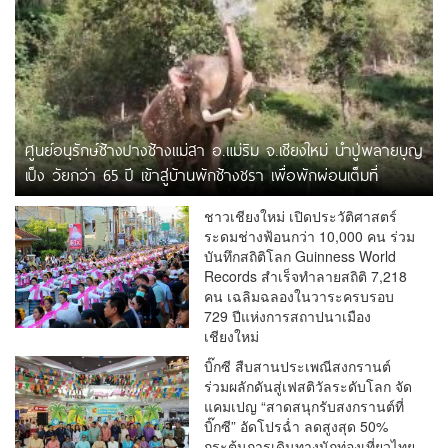
ศูนย์อนุรักษ์ช้างปางช้างแม่สา อ.แม่ริม จ.เชียงใหม่ นำปู่พลายบุญ
เป็ง วัยกว่า 65 ปี เข้าสู่บ้านพักช้างชรา เพื่อพักผ่อนเต็มที่
ชาวเชียงใหม่ เปิดประวัติศาสตร์
ระดมช่างฟ้อนกว่า 10,000 คน ร่วม
บันทึกสถิติโลก Guinness World
Records สำเร็จทำลายสถิติ 7,218
คน เฉลิมฉลองในวาระครบรอบ
729 ปีแห่งการสถาปนาเมือง
เชียงใหม่
บิ๊กซี สืบสานประเพณีสงกรานต์
ร่วมผลักดันสู่เฟสติวัลระดับโลก จัด
แคมเปญ “สาดสนุกรับสงกรานต์ที่
บิ๊กซี” อัดโปรฉ่ำ ลดสูงสุด 50%
กระตุ้นการเดินทางนักท่องเที่ยวไทย