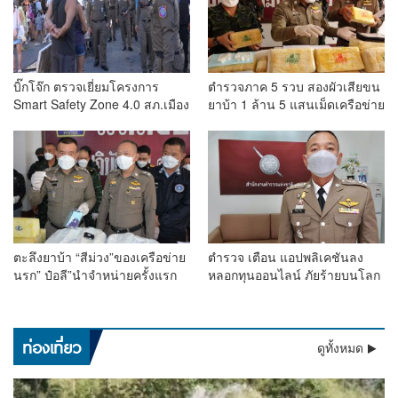
บิ๊กโจ๊ก ตรวจเยี่ยมโครงการ
ตำรวจภาค 5 รวบ สองผัวเสียขน
Smart Safety Zone 4.0 สภ.เมือง
ยาบ้า 1 ล้าน 5 แสนเม็ดเครือข่าย
เชียงใหม่ พร้อมเดินถนนคนเดิน
ป๋อลี
สร้างความอบอุ่นนักท่องเที่ยว
ตะลึงยาบ้า “สีม่วง”ของเครือข่าย
ตำรวจ เตือน แอปพลิเคชันลง
นรก” ป๋อลี”นำจำหน่ายครั้งแรก
หลอกทุนออนไลน์ ภัยร้ายบนโลก
ผบช.ภ.5 สั่งกวาดล้างให้สิ้นซาก
อินเตอร์เน็ต พวกหาสมาชิกระวัง
โดนดำเนินคดีด้วย
ท่องเที่ยว
ดูทั้งหมด