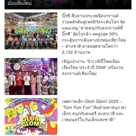
เมืองเชียงใหม่
บิ๊กซี สืบสานประเพณีสงกรานต์
ร่วมผลักดันสู่เฟสติวัลระดับโลก จัด
แคมเปญ “สาดสนุกรับสงกรานต์ที่
บิ๊กซี” อัดโปรฉ่ำ ลดสูงสุด 50%
กระตุ้นการเดินทางนักท่องเที่ยวไทย
– ต่างชาติ คาดยอดขายโตกว่า
2,132 ล้านบาท
เจิญแอ่วงาน “ป๋าเวณีปี๋ใหม่เมือง
เจียงใหม่ ประจำปี 2568” หรืองาน
สงกรานต์เชียงใหม่
เทศกาลเด็ก Glom Glom! 2025 –
“Tom Yum Fun””ต้มยำมหาสนุก พา
เด็กๆ สนุกกับดนตรี ละครเวที และ
เวทมนตร์ในวันเด็กแห่งชาติ!”