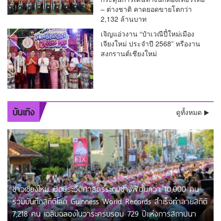
– ต่างชาติ คาดยอดขายโตกว่า
2,132 ล้านบาท
เจิญแอ่วงาน “ป๋าเวณีปี๋ใหม่เมือง
เจียงใหม่ ประจำปี 2568” หรืองาน
สงกรานต์เชียงใหม่
บันเทิง
ดูทั้งหมด
ชาวเชียงใหม่ เปิดประวัติศาสตร์ระดมช่างฟ้อนกว่า 10,000 คน
ร่วมบันทึกสถิติโลก Guinness World Records สำเร็จทำลายสถิติ
7,218 คน เฉลิมฉลองในวาระครบรอบ 729 ปีแห่งการสถาปนา