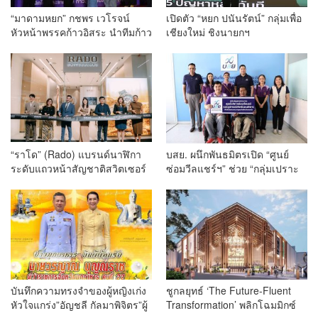
“มาดามหยก” กชพร เวโรจน์
เปิดตัว “หยก ปนันรัตน์” กลุ่มเพื่อ
หัวหน้าพรรคก้าวอิสระ นำทีมก้าว
เชียงใหม่ ชิงนายกฯ
อิสระ เปิดตัว “การย์วิชญ์ วงษ์
ทน.เชียงใหม่ เป็นนายกของทุกสี
ทอง” ชิงนายกเทศมนตรีนคร
ทุกวัย พร้อมผู้สมัคร สท.ครบทุก
เชียงใหม่พร้อม ผู้สมัคร สท.ครบ4
แขวง
เขต
“ราโด” (Rado) แบรนด์นาฬิกา
บสย. ผนึกพันธมิตรเปิด “ศูนย์
ระดับแถวหน้าสัญชาติสวิตเซอร์
ซ่อมวีลแชร์ฯ” ช่วย “กลุ่มเปราะ
แลนด์จัดงานเปิดตัวบูติกสาขา
บาง” น้ำท่วมภาคเหนือซ่อมวีล
แรกในประเทศไทย
แชร์ ฟรี! ให้คนพิการ เร่งฟื้นฟู
คุณภาพชีวิตหลังน้ำลด
บันทึกความทรงจำของผู้หญิงเก่ง
ชูกลยุทธ์ ‘The Future-Fluent
หัวใจแกร่ง”อัญชลี กัลมาพิจิตร”ผู้
Transformation’ พลิกโฉมมิกซ์