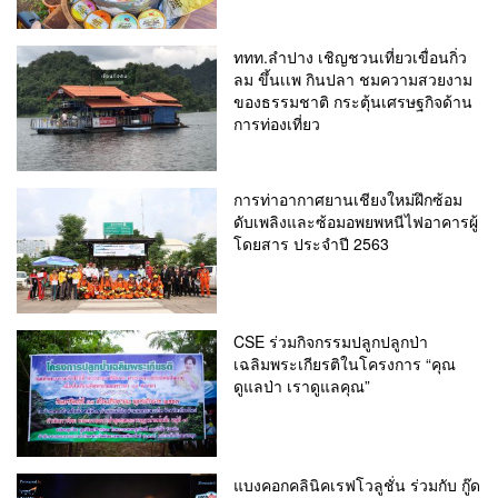
ททท.ลำปาง เชิญชวนเที่ยวเขื่อนกิ่ว
ลม ขึ้นเเพ กินปลา ชมความสวยงาม
ของธรรมชาติ กระตุ้นเศรษฐกิจด้าน
การท่องเที่ยว
การท่าอากาศยานเชียงใหม่ฝึกซ้อม
ดับเพลิงและซ้อมอพยพหนีไฟอาคารผู้
โดยสาร ประจำปี 2563
CSE ร่วมกิจกรรมปลูกปลูกป่า
เฉลิมพระเกียรติในโครงการ “คุณ
ดูแลป่า เราดูแลคุณ”
แบงคอกคลินิคเรฟโวลูชั่น ร่วมกับ กู๊ด