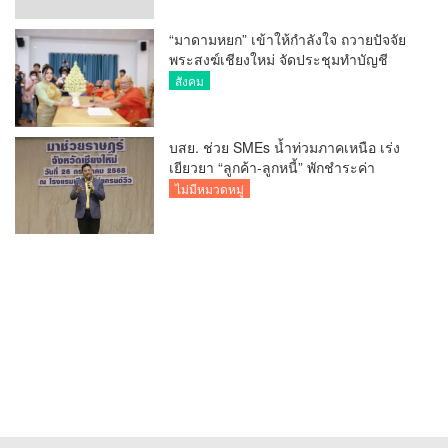
“มาดามหยก” เข้าให้กำลังใจ ถวายปัจจัย
พระสงฆ์เชียงใหม่ จัดประชุมทำบัญชี
รายรับรายจ่ายของวัด กว่า 300 รูป ที่วัด
สังคม
สวนดอก
บสย. ช่วย SMEs น้ำท่วมภาคเหนือ เร่ง
เยียวยา “ลูกค้า-ลูกหนี้” พักชำระค่า
ธรรมเนียม-ค่างวด
ไม่มีหมวดหมู่