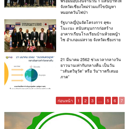
พร้อมมอบเงินจำนวน 1 แสนบาทให้
จังหวัดเชียงใหม่ร่วมแก้ไขปัญหา
หมอกควันไฟป่า
รัฐบาลญี่ปุ่นจัดโครงการ คุซะ
โนะเนะ สนับสนุนการก่อสร้าง
อาคารเรียนโรงเรียนบ้านห้วยหญ้า
ไซ อำเภอแม่สรวย จังหวัดเชียงราย
21 มีนาคม 2562 ช่วงเวลากลางวัน
ยาวนานเท่ากับกลางคืน เป็นวัน
“วสันตวิษุวัต” หรือ วัน“ราตรีเสมอ
ภาค”
ก่อนหน้า
1
2
3
…
5
6
7