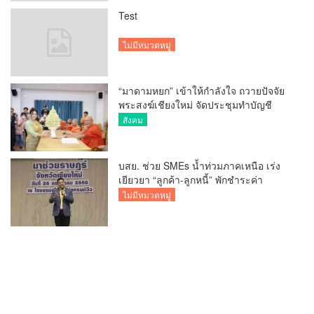
Test
ไม่มีหมวดหมู่
“มาดามหยก” เข้าให้กำลังใจ ถวายปัจจัย
พระสงฆ์เชียงใหม่ จัดประชุมทำบัญชี
รายรับรายจ่ายของวัด กว่า 300 รูป ที่วัด
สังคม
สวนดอก
บสย. ช่วย SMEs น้ำท่วมภาคเหนือ เร่ง
เยียวยา “ลูกค้า-ลูกหนี้” พักชำระค่า
ธรรมเนียม-ค่างวด
ไม่มีหมวดหมู่