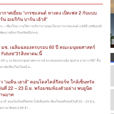
รยากาศเยี่ยม “เกรซแลนด์ หางดง เปิดเฟส 2 กับแบบ
ร์น อเมริกัน บาร์น เฮ้าส์”
ง – เชียงใหม่ ภายใต้การบริหารงานของโครงการเกรซแลนด์ แฟมิลี่ เรสซิเดนซ์
ี่พัฒนาอสังหาริมทรัพย์มีประส...
 มช. เฉลิมฉลองครบรอบ 60 ปี คณะมนุษยศาสตร์
e Future”31สิงหาคม.นี้
ลา 13.00 ​น. ณ ห้องประชุมศาสตราจารย์ ดร.หม่อมหลวงตุ้ย ชุมสาย อาคาร HB7 ชั้น
าลัย​เชียงใหม่โดยมี​ ผ...
ตัว “เมคิน เฮาส์” คอนโดสไตล์รีสอร์ท ใกล้เซ็นทรัล
ันที่ 22 – 23 มิ.ย. พร้อมชมห้องตัวอย่าง พบยูนิต
ล้านบาท
เฮาส์” คอนโดสไตล์รีสอร์ท ใกล้เซ็นทรัล เชียงใหม่พรีเซลล์วันที่ 22 – 23 มิ.ย.
ิตราคาพิเศษ 2.99 ล้า...