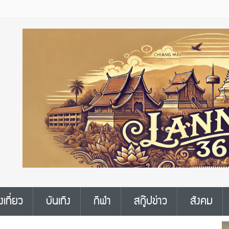
งเที่ยว
บันเทิง
กีฬา
สกู๊ปข่าว
สังคม