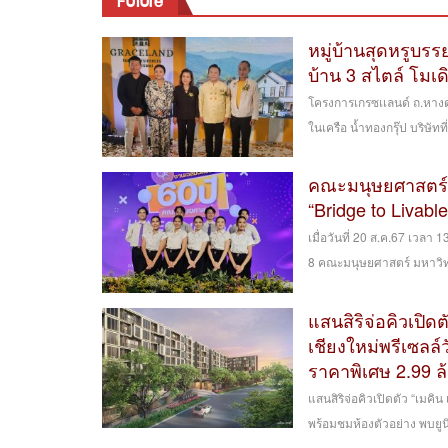
Future
หมู่บ้านสุดหรูบร
บ้าน 3 สไตล์ โมเดิ
โครงการเกรซเเลนด์ ถ.หางด
ในเครือ น้ำทองกรุ๊ป บริษัทท
คณะมนุษยศาสตร์
“Bridge to Livabl
เมื่อ​วันที่​ 20 ส.ค.67 เว
8 คณะมนุษยศาสตร์ ​มหา​วิทย
แสนสิริจ่อคิวเปิด
เชียงใหม่พรีเซลล์ว
ราคาพิเศษ 2.99 
แสนสิริจ่อคิวเปิดตัว “เมคิน 
พร้อมชมห้องตัวอย่าง พบยูน