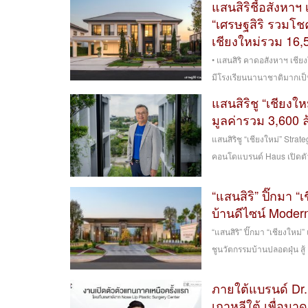
แสนสิริชี้อสังหาฯ
“เศรษฐสิริ รวมโช
เชียงใหม่รวม 16,5
• แสนสิริ คาดอสังหาฯ เชีย
มีโรงเรียนนานาชาติมากเป็
แสนสิริชู “เชียงใ
มูลค่ารวม 3,600 
แสนสิริชู “เชียงใหม่” Stra
คอนโดแบรนด์ Haus เปิดตัวค
“แสนสิริ” ปิ๊กมา 
บ้านดีไซน์ Moder
“แสนสิริ” ปิ๊กมา “เชียงใหม
ชูนวัตกรรมบ้านปลอดฝุ่น สู้ 
ภายใต้แบรนด์ Dr
เกาหลีใต้ เพื่อม