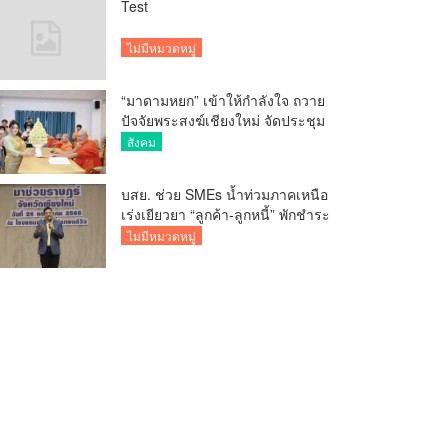
Test
ไม่มีหมวดหมู่
“มาดามหยก” เข้าให้กำลังใจ ถวาย
ปัจจัยพระสงฆ์เชียงใหม่ จัดประชุม
ทำบัญชีรายรับรายจ่ายของวัด กว่า
สังคม
300 รูป ที่วัดสวนดอก
บสย. ช่วย SMEs น้ำท่วมภาคเหนือ
เร่งเยียวยา “ลูกค้า-ลูกหนี้” พักชำระ
ค่าธรรมเนียม-ค่างวด
ไม่มีหมวดหมู่