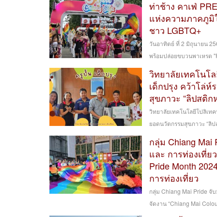
ท่าช้าง คาเฟ่ P
แห่งความภาคภูม
ชาว LGBTQ+
วันอาทิตย์ ที่ 2 มิถุนาย
พร้อมปล่อยขบวนพาเหรด "P
วิทยาลัยเทคโนโลย
เด็กปรุง คว้าโล่ห
สุขภาวะ “ลิปสติก
วิทยาลัยเทคโนโลยีโปลิเทคน
ยอดนวัตกรรมสุขภาวะ “ลิปส
กลุ่ม Chiang Mai 
และ การท่องเที่ย
Pride Month 2024
การท่องเที่ยว
กลุ่ม Chiang Mai Pride จั
จัดงาน “Chiang Mai Colourf